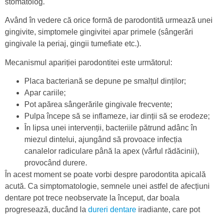
stomatolog.
Având în vedere că orice formă de parodontită urmează unei
gingivite, simptomele gingivitei apar primele (sângerări
gingivale la periaj, gingii tumefiate etc.).
Mecanismul apariției parodontitei este următorul:
Placa bacteriană se depune pe smalțul dinților;
Apar cariile;
Pot apărea sângerările gingivale frecvente;
Pulpa începe să se inflameze, iar dinții să se erodeze;
În lipsa unei intervenții, bacteriile pătrund adânc în
miezul dintelui, ajungând să provoace infecția
canalelor radiculare până la apex (vârful rădăcinii),
provocând durere.
În acest moment se poate vorbi despre parodontita apicală
acută. Ca simptomatologie, semnele unei astfel de afecțiuni
dentare pot trece neobservate la început, dar boala
progresează, ducând la
dureri dentare
iradiante, care pot