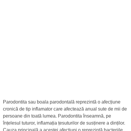
Parodontita sau boala parodontală reprezintă o afecțiune
cronică de tip inflamator care afectează anual sute de mii de
persoane din toată lumea. Parodontita înseamnă, pe
înțelesul tuturor, inflamația țesuturilor de susținere a dinților.
Cauza principală a acestei afecțiuni o reprezintă bacteriile