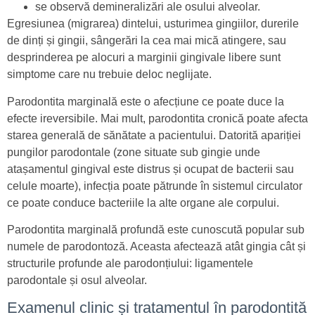
se observă demineralizări ale osului alveolar.
Egresiunea (migrarea) dintelui, usturimea gingiilor, durerile
de dinți și gingii, sângerări la cea mai mică atingere, sau
desprinderea pe alocuri a marginii gingivale libere sunt
simptome care nu trebuie deloc neglijate.
Parodontita marginală este o afecțiune ce poate duce la
efecte ireversibile. Mai mult, parodontita cronică poate afecta
starea generală de sănătate a pacientului. Datorită apariției
pungilor parodontale (zone situate sub gingie unde
atașamentul gingival este distrus și ocupat de bacterii sau
celule moarte), infecția poate pătrunde în sistemul circulator
ce poate conduce bacteriile la alte organe ale corpului.
Parodontita marginală profundă este cunoscută popular sub
numele de parodontoză. Aceasta afectează atât gingia cât și
structurile profunde ale parodonțiului: ligamentele
parodontale și osul alveolar.
Examenul clinic și tratamentul în parodontită