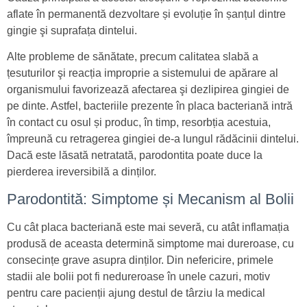
aflate în permanentă dezvoltare și evoluție în șanțul dintre
gingie şi suprafața dintelui.
Alte probleme de sănătate, precum calitatea slabă a
țesuturilor şi reacția improprie a sistemului de apărare al
organismului favorizează afectarea şi dezlipirea gingiei de
pe dinte. Astfel, bacteriile prezente în placa bacteriană intră
în contact cu osul și produc, în timp, resorbția acestuia,
împreună cu retragerea gingiei de-a lungul rădăcinii dintelui.
Dacă este lăsată netratată, parodontita poate duce la
pierderea ireversibilă a dinților.
Parodontită: Simptome și Mecanism al Bolii
Cu cât placa bacteriană este mai severă, cu atât inflamația
produsă de aceasta determină simptome mai dureroase, cu
consecințe grave asupra dinților. Din nefericire, primele
stadii ale bolii pot fi nedureroase în unele cazuri, motiv
pentru care pacienții ajung destul de târziu la medical