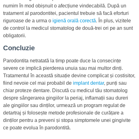
numim în mod obișnuit o afecțiune vindecabilă. După un
tratament al parodontitei, pacientul trebuie să facă eforturi
riguroase de a urma o
igienă orală corectă
. În plus, vizitele
de control la medicul stomatolog de două-trei ori pe an sunt
obligatorii.
Concluzie
Parodontita netratată la timp poate duce la consecințe
severe ce implică pierderea unuia sau mai multor dinți.
Tratamentul în această situație devine complicat și costisitor,
fiind nevoie cel mai probabil de
implant dentar
, punți sau
chiar proteze dentare. Discută cu medicul tău stomatolog
despre sângerarea gingiilor la periaj, inflamații sau dureri
ale gingiilor sau dinților, urmează un program regulat de
detartraj și folosește metode profesionale de curățare a
dinților pentru a preveni și stopa simptomele unei gingivite
ce poate evolua în parodontită.