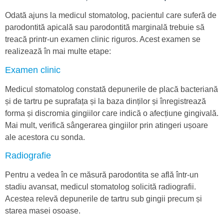
Odată ajuns la medicul stomatolog, pacientul care suferă de
parodontită apicală sau parodontită marginală trebuie să
treacă printr-un examen clinic riguros. Acest examen se
realizează în mai multe etape:
Examen clinic
Medicul stomatolog constată depunerile de placă bacteriană
și de tartru pe suprafața și la baza dinților și înregistrează
forma și discromia gingiilor care indică o afecțiune gingivală.
Mai mult, verifică sângerarea gingiilor prin atingeri ușoare
ale acestora cu sonda.
Radiografie
Pentru a vedea în ce măsură parodontita se află într-un
stadiu avansat, medicul stomatolog solicită radiografii.
Acestea relevă depunerile de tartru sub gingii precum și
starea masei osoase.