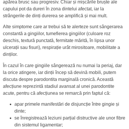
apărea brusc sau progresiv. Chiar și mișcările bruște ale
capului pot da dureri în zona dintelui afectat, iar la
strângerile de dinți durerea se amplifică și mai mult.
Alte simptome care ar trebui să te alerteze sunt sângerarea
constantă a gingiilor, tumefierea gingiilor (culoare roz
deschis, textură punctată, fermitate mărită, în lipsa unor
ulcerații sau fisuri), respirație urât mirositoare, mobilitate a
dinților.
În cazul în care gingiile sângerează nu numai la periaj, dar
la orice atingere, iar dinții încep să devină mobili, putem
discuta despre parodontita marginală cronică. Această
afecțiune reprezintă stadiul avansat al unei parodontite
acute, pentru că afecțiunea se remarcă prin faptul că:
apar primele manifestări de disjuncție între gingie și
dinte;
se înregistrează leziuni parțial distructive ale unor fibre
din sistemul ligamentar;