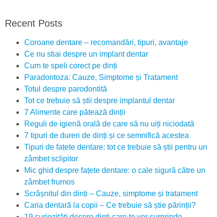
Recent Posts
Coroane dentare – recomandări, tipuri, avantaje
Ce nu stiai despre un implant dentar
Cum te speli corect pe dinți
Paradontoza: Cauze, Simptome și Tratament
Totul despre parodontită
Tot ce trebuie să știi despre implantul dentar
7 Alimente care pătează dinții
Reguli de igienă orală de care să nu uiți niciodată
7 tipuri de dureri de dinți și ce semnifică acestea
Tipuri de fațete dentare: tot ce trebuie să știi pentru un
zâmbet sclipitor
Mic ghid despre fațete dentare: o cale sigură către un
zâmbet frumos
Scrâșnitul din dinți – Cauze, simptome și tratament
Caria dentară la copii – Ce trebuie să știe părinții?
19 curiozități despre dinți care te vor surprinde