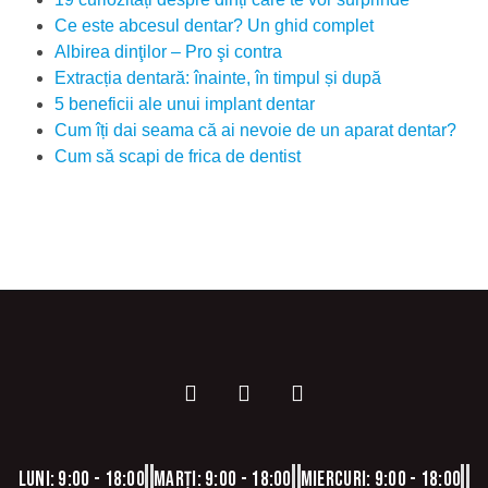
Ce este abcesul dentar? Un ghid complet
Albirea dinţilor – Pro şi contra
Extracția dentară: înainte, în timpul și după
5 beneficii ale unui implant dentar
Cum îți dai seama că ai nevoie de un aparat dentar?
Cum să scapi de frica de dentist
Luni: 9:00 - 18:00
Marți: 9:00 - 18:00
Miercuri: 9:00 - 18:00