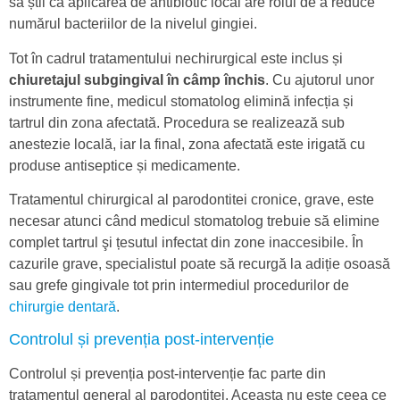
să știi că aplicarea de antibiotic local are rolul de a reduce
numărul bacteriilor de la nivelul gingiei.
Tot în cadrul tratamentului nechirurgical este inclus și
chiuretajul subgingival în câmp închis
. Cu ajutorul unor
instrumente fine, medicul stomatolog elimină infecția și
tartrul din zona afectată. Procedura se realizează sub
anestezie locală, iar la final, zona afectată este irigată cu
produse antiseptice și medicamente.
Tratamentul chirurgical al parodontitei cronice, grave, este
necesar atunci când medicul stomatolog trebuie să elimine
complet tartrul şi țesutul infectat din zone inaccesibile. În
cazurile grave, specialistul poate să recurgă la adiție osoasă
sau grefe gingivale tot prin intermediul procedurilor de
chirurgie dentară
.
Controlul și prevenția post-intervenție
Controlul și prevenția post-intervenție fac parte din
tratamentul general al parodontitei. Aceasta nu este ceea ce