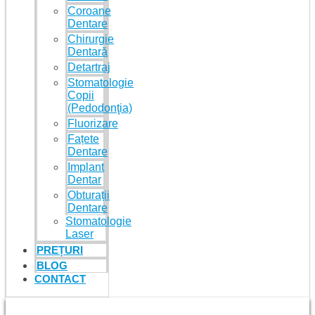
Coroane
Dentare
Chirurgie
Dentară
Detartraj
Stomatologie
Copii
(Pedodonţia)
Fluorizare
Fațete
Dentare
Implant
Dentar
Obturații
Dentare
Stomatologie
Laser
PREȚURI
BLOG
CONTACT