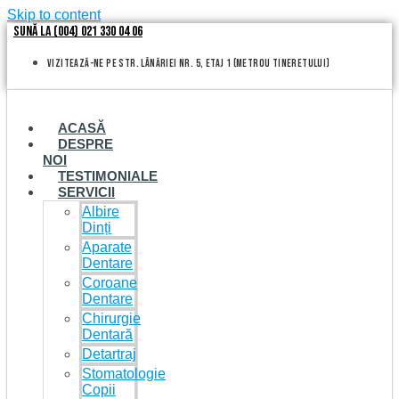
Skip to content
Sună la (004) 021 330 04 06
vizitează-ne pe Str. Lânăriei nr. 5, etaj 1 (metrou Tineretului)
ACASĂ
DESPRE
NOI
TESTIMONIALE
SERVICII
Albire
Dinți
Aparate
Dentare
Coroane
Dentare
Chirurgie
Dentară
Detartraj
Stomatologie
Copii