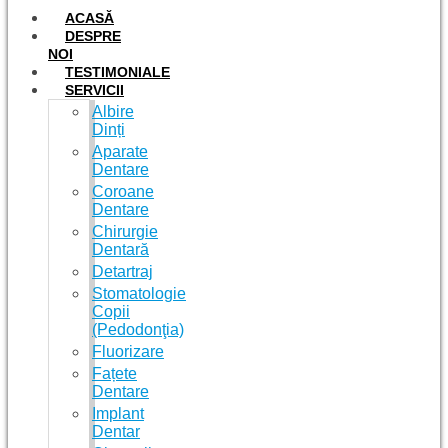
ACASĂ
DESPRE
NOI
TESTIMONIALE
SERVICII
Albire
Dinți
Aparate
Dentare
Coroane
Dentare
Chirurgie
Dentară
Detartraj
Stomatologie
Copii
(Pedodonţia)
Fluorizare
Fațete
Dentare
Implant
Dentar