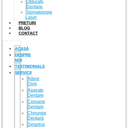
Obturații
Dentare
Stomatologie
Laser
PREȚURI
BLOG
CONTACT
ACASĂ
DESPRE
NOI
TESTIMONIALE
SERVICII
Albire
Dinți
Aparate
Dentare
Coroane
Dentare
Chirurgie
Dentară
Detartraj