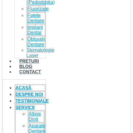
(Pedodonţia)
Fluorizare
Fațete
Dentare
Implant
Dentar
Obturații
Dentare
Stomatologie
Laser
PREȚURI
BLOG
CONTACT
ACASĂ
DESPRE NOI
TESTIMONIALE
SERVICII
Albire
Dinți
Aparate
Dentare