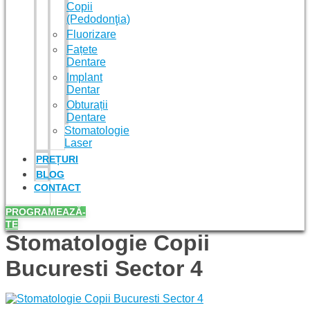
Copii
(Pedodonţia)
Fluorizare
Fațete
Dentare
Implant
Dentar
Obturații
Dentare
Stomatologie
Laser
PREȚURI
BLOG
CONTACT
PROGRAMEAZĂ-
TE
Stomatologie Copii
Bucuresti Sector 4