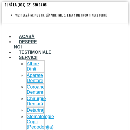
Skip
Sună la (004) 021 330 04 06
to
content
vizitează-ne pe Str. Lânăriei nr. 5, etaj 1 (metrou Tineretului)
ACASĂ
DESPRE
NOI
TESTIMONIALE
SERVICII
Albire
Dinți
Aparate
Dentare
Coroane
Dentare
Chirurgie
Dentară
Detartraj
Stomatologie
Copii
(Pedodonţia)