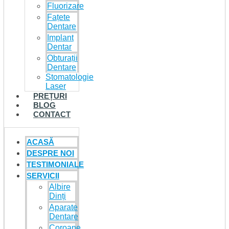
Fluorizare
Fațete
Dentare
Implant
Dentar
Obturații
Dentare
Stomatologie
Laser
PREȚURI
BLOG
CONTACT
ACASĂ
DESPRE NOI
TESTIMONIALE
SERVICII
Albire
Dinți
Aparate
Dentare
Coroane