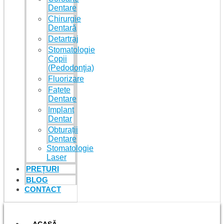
Dentare
Chirurgie
Dentară
Detartraj
Stomatologie
Copii
(Pedodonţia)
Fluorizare
Fațete
Dentare
Implant
Dentar
Obturații
Dentare
Stomatologie
Laser
PREȚURI
BLOG
CONTACT