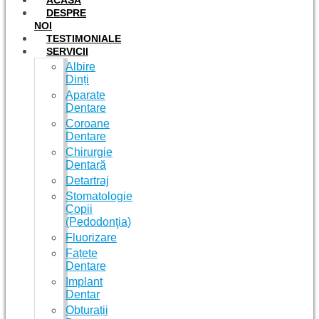
ACASĂ
DESPRE
NOI
TESTIMONIALE
SERVICII
Albire
Dinți
Aparate
Dentare
Coroane
Dentare
Chirurgie
Dentară
Detartraj
Stomatologie
Copii
(Pedodonţia)
Fluorizare
Fațete
Dentare
Implant
Dentar
Obturații