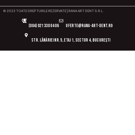
© 2023 TOATE DREPTURILE REZERVATE | RANA ART DENT S.R.L.
(004) 021 330 04 06
oferte@rana-art-dent.ro
Str. Lânăriei nr. 5, etaj 1, sector 4, București