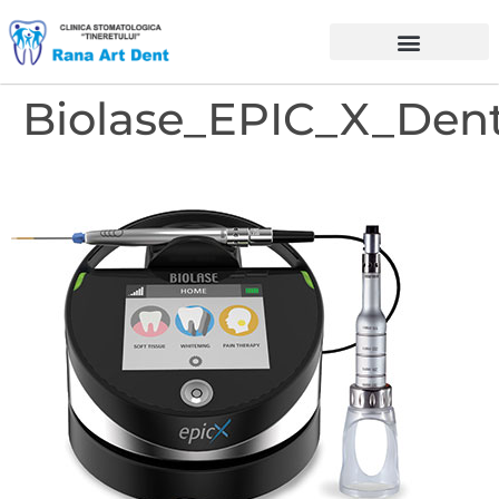
Biolase_EPIC_X_Den