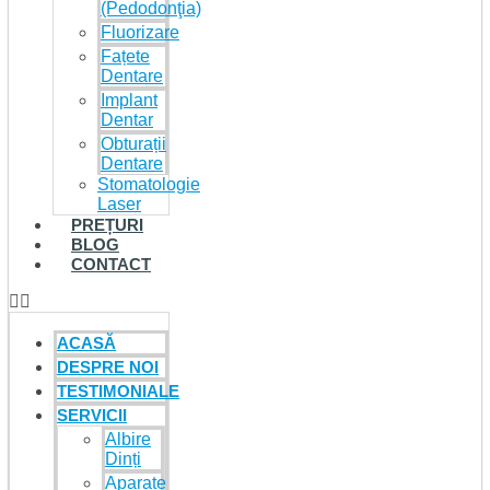
(Pedodonţia)
Fluorizare
Fațete
Dentare
Implant
Dentar
Obturații
Dentare
Stomatologie
Laser
PREȚURI
BLOG
CONTACT
ACASĂ
DESPRE NOI
TESTIMONIALE
SERVICII
Albire
Dinți
Aparate