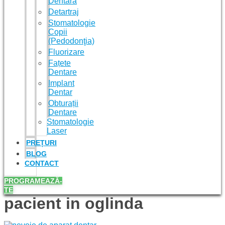
Dentară
Detartraj
Stomatologie
Copii
(Pedodonţia)
Fluorizare
Fațete
Dentare
Implant
Dentar
Obturații
Dentare
Stomatologie
Laser
PREȚURI
BLOG
CONTACT
PROGRAMEAZĂ-
TE
pacient in oglinda