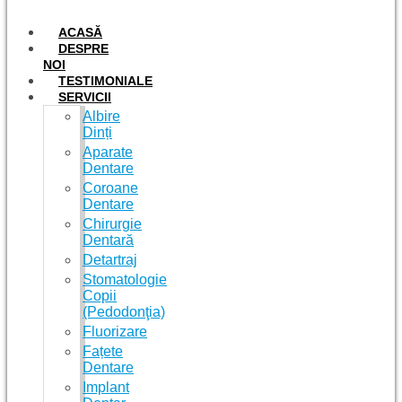
ACASĂ
DESPRE
NOI
TESTIMONIALE
SERVICII
Albire
Dinți
Aparate
Dentare
Coroane
Dentare
Chirurgie
Dentară
Detartraj
Stomatologie
Copii
(Pedodonţia)
Fluorizare
Fațete
Dentare
Implant