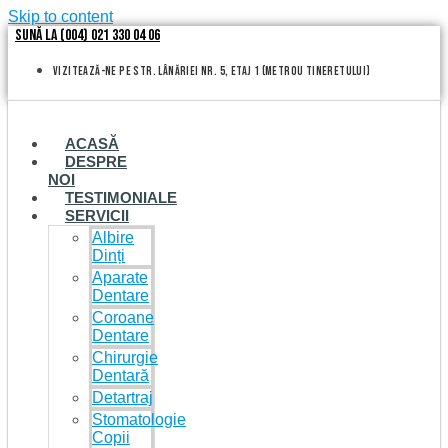
Skip to content
Sună la (004) 021 330 04 06
vizitează-ne pe Str. Lânăriei nr. 5, etaj 1 (metrou Tineretului)
ACASĂ
DESPRE
NOI
TESTIMONIALE
SERVICII
Albire
Dinți
Aparate
Dentare
Coroane
Dentare
Chirurgie
Dentară
Detartraj
Stomatologie
Copii