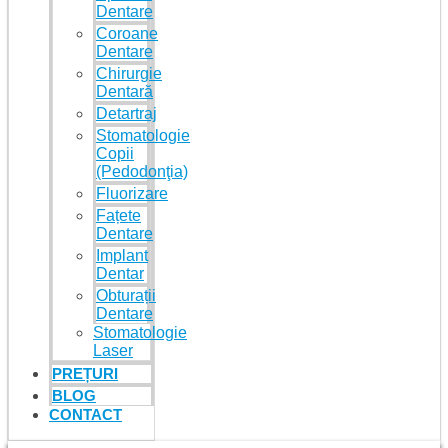
Dentare
Coroane
Dentare
Chirurgie
Dentară
Detartraj
Stomatologie
Copii
(Pedodonţia)
Fluorizare
Fațete
Dentare
Implant
Dentar
Obturații
Dentare
Stomatologie
Laser
PREȚURI
BLOG
CONTACT