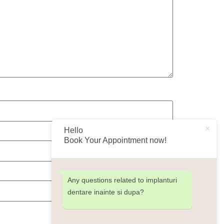
Hello
Book Your Appointment now!
Any questions related to implanturi
dentare inainte si dupa?