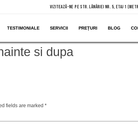
vizitează-ne pe Str. Lânăriei nr. 5, etaj 1 (me
TESTIMONIALE
SERVICII
PREȚURI
BLOG
CO
nainte si dupa
ed fields are marked
*