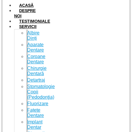
ACASĂ
DESPRE
NOI
TESTIMONIALE
SERVICII
Albire
Dinți
Aparate
Dentare
Coroane
Dentare
Chirurgie
Dentară
Detartraj
Stomatologie
Copii
(Pedodonţia)
Fluorizare
Fațete
Dentare
Implant
Dentar