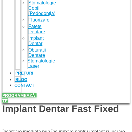
Stomatologie
Copii
(Pedodonţia)
Fluorizare
Fațete
Dentare
Implant
Dentar
Obturații
Dentare
Stomatologie
Laser
PREȚURI
BLOG
CONTACT
PROGRAMEAZĂ-
TE
Implant Dentar Fast Fixed
încărcare imediată prin înşurubare pentru implant şi lucrare