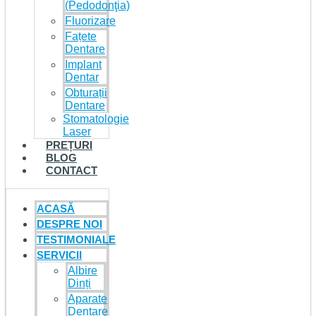
(Pedodonţia)
Fluorizare
Fațete
Dentare
Implant
Dentar
Obturații
Dentare
Stomatologie
Laser
PREȚURI
BLOG
CONTACT
ACASĂ
DESPRE NOI
TESTIMONIALE
SERVICII
Albire
Dinți
Aparate
Dentare