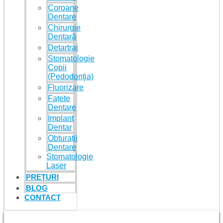
Coroane
Dentare
Chirurgie
Dentară
Detartraj
Stomatologie
Copii
(Pedodonţia)
Fluorizare
Fațete
Dentare
Implant
Dentar
Obturații
Dentare
Stomatologie
Laser
PREȚURI
BLOG
CONTACT