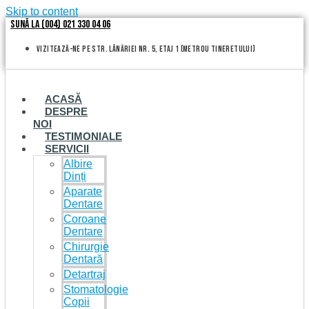
Skip to content
Sună la (004) 021 330 04 06
vizitează-ne pe Str. Lânăriei nr. 5, etaj 1 (metrou Tineretului)
ACASĂ
DESPRE
NOI
TESTIMONIALE
SERVICII
Albire
Dinți
Aparate
Dentare
Coroane
Dentare
Chirurgie
Dentară
Detartraj
Stomatologie
Copii