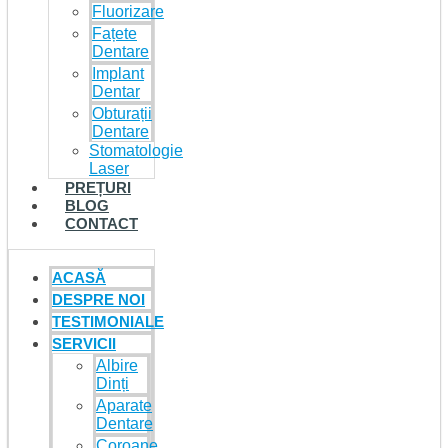
Fluorizare
Fațete
Dentare
Implant
Dentar
Obturații
Dentare
Stomatologie
Laser
PREȚURI
BLOG
CONTACT
ACASĂ
DESPRE NOI
TESTIMONIALE
SERVICII
Albire
Dinți
Aparate
Dentare
Coroane