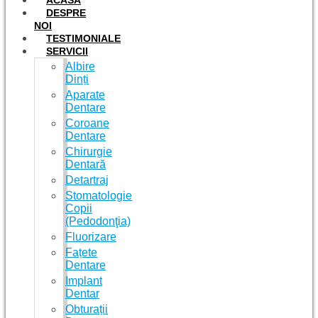
ACASĂ
DESPRE
NOI
TESTIMONIALE
SERVICII
Albire
Dinți
Aparate
Dentare
Coroane
Dentare
Chirurgie
Dentară
Detartraj
Stomatologie
Copii
(Pedodonţia)
Fluorizare
Fațete
Dentare
Implant
Dentar
Obturații