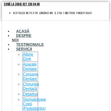
Skip
Sună la (004) 021 330 04 06
to
content
vizitează-ne pe Str. Lânăriei nr. 5, etaj 1 (metrou Tineretului)
ACASĂ
DESPRE
NOI
TESTIMONIALE
SERVICII
Albire
Dinți
Aparate
Dentare
Coroane
Dentare
Chirurgie
Dentară
Detartraj
Stomatologie
Copii
(Pedodonţia)