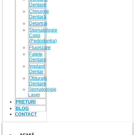
Dentare
Chirurgie
Dentară
Detartraj
Stomatologie
Copii
(Pedodonţia)
Fluorizare
Fațete
Dentare
Implant
Dentar
Obturații
Dentare
Stomatologie
Laser
PREȚURI
BLOG
CONTACT