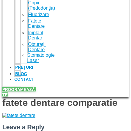
Copii
(Pedodonţia)
Fluorizare
Fațete
Dentare
Implant
Dentar
Obturații
Dentare
Stomatologie
Laser
PREȚURI
BLOG
CONTACT
PROGRAMEAZĂ-
TE
fatete dentare comparatie
Leave a Reply