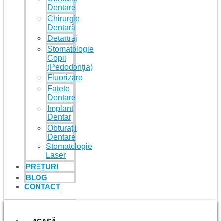
Dentare
Chirurgie
Dentară
Detartraj
Stomatologie
Copii
(Pedodonţia)
Fluorizare
Fațete
Dentare
Implant
Dentar
Obturații
Dentare
Stomatologie
Laser
PREȚURI
BLOG
CONTACT