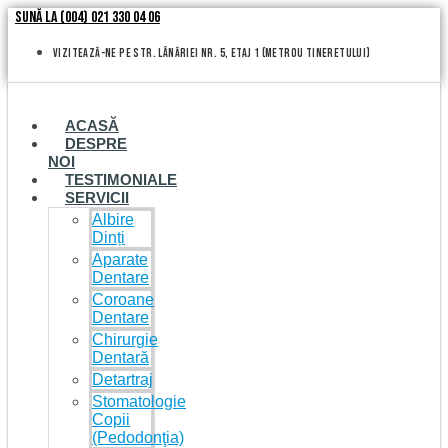
Skip
Sună la (004) 021 330 04 06
to
content
vizitează-ne pe Str. Lânăriei nr. 5, etaj 1 (metrou Tineretului)
ACASĂ
DESPRE
NOI
TESTIMONIALE
SERVICII
Albire
Dinți
Aparate
Dentare
Coroane
Dentare
Chirurgie
Dentară
Detartraj
Stomatologie
Copii
(Pedodonţia)