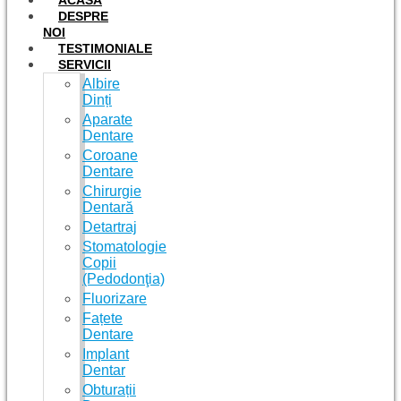
ACASĂ
DESPRE
NOI
TESTIMONIALE
SERVICII
Albire
Dinți
Aparate
Dentare
Coroane
Dentare
Chirurgie
Dentară
Detartraj
Stomatologie
Copii
(Pedodonţia)
Fluorizare
Fațete
Dentare
Implant
Dentar
Obturații