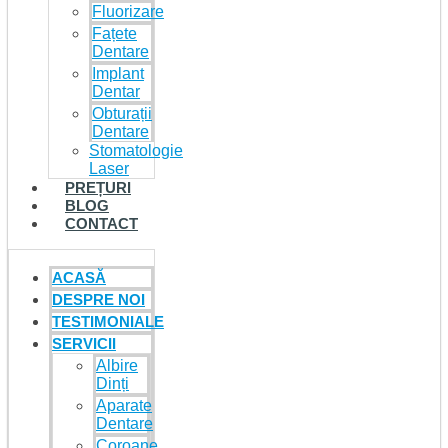
Fluorizare
Fațete
Dentare
Implant
Dentar
Obturații
Dentare
Stomatologie
Laser
PREȚURI
BLOG
CONTACT
ACASĂ
DESPRE NOI
TESTIMONIALE
SERVICII
Albire
Dinți
Aparate
Dentare
Coroane