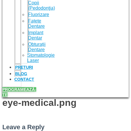
Copii
(Pedodonţia)
Fluorizare
Fațete
Dentare
Implant
Dentar
Obturații
Dentare
Stomatologie
Laser
PREȚURI
BLOG
CONTACT
PROGRAMEAZĂ-
TE
eye-medical.png
Leave a Reply