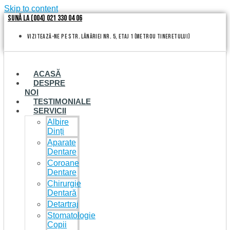
Skip to content
Sună la (004) 021 330 04 06
vizitează-ne pe Str. Lânăriei nr. 5, etaj 1 (metrou Tineretului)
ACASĂ
DESPRE
NOI
TESTIMONIALE
SERVICII
Albire
Dinți
Aparate
Dentare
Coroane
Dentare
Chirurgie
Dentară
Detartraj
Stomatologie
Copii