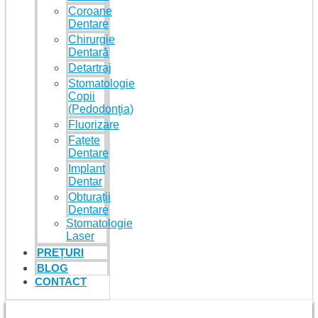
Coroane
Dentare
Chirurgie
Dentară
Detartraj
Stomatologie
Copii
(Pedodonţia)
Fluorizare
Fațete
Dentare
Implant
Dentar
Obturații
Dentare
Stomatologie
Laser
PREȚURI
BLOG
CONTACT