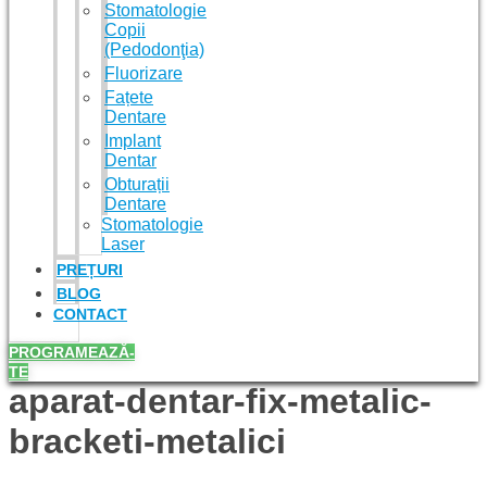
Stomatologie
Copii
(Pedodonţia)
Fluorizare
Fațete
Dentare
Implant
Dentar
Obturații
Dentare
Stomatologie
Laser
PREȚURI
BLOG
CONTACT
PROGRAMEAZĂ-
TE
aparat-dentar-fix-metalic-
bracketi-metalici