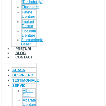
(Pedodonţia)
Fluorizare
Fațete
Dentare
Implant
Dentar
Obturații
Dentare
Stomatologie
Laser
PREȚURI
BLOG
CONTACT
ACASĂ
DESPRE NOI
TESTIMONIALE
SERVICII
Albire
Dinți
Aparate
Dentare