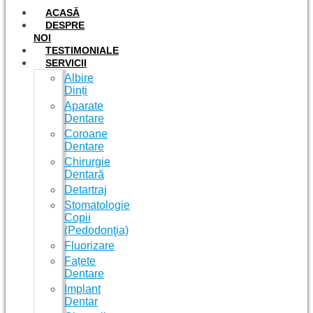
ACASĂ
DESPRE
NOI
TESTIMONIALE
SERVICII
Albire
Dinți
Aparate
Dentare
Coroane
Dentare
Chirurgie
Dentară
Detartraj
Stomatologie
Copii
(Pedodonţia)
Fluorizare
Fațete
Dentare
Implant
Dentar