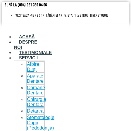
Skip
Sună la (004) 021 330 04 06
to
content
vizitează-ne pe Str. Lânăriei nr. 5, etaj 1 (metrou Tineretului)
ACASĂ
DESPRE
NOI
TESTIMONIALE
SERVICII
Albire
Dinți
Aparate
Dentare
Coroane
Dentare
Chirurgie
Dentară
Detartraj
Stomatologie
Copii
(Pedodonţia)