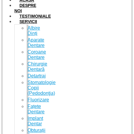
ACASĂ
DESPRE
NOI
TESTIMONIALE
SERVICII
Albire
Dinți
Aparate
Dentare
Coroane
Dentare
Chirurgie
Dentară
Detartraj
Stomatologie
Copii
(Pedodonţia)
Fluorizare
Fațete
Dentare
Implant
Dentar
Obturații