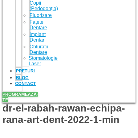
Copii
(Pedodonţia)
Fluorizare
Fațete
Dentare
Implant
Dentar
Obturații
Dentare
Stomatologie
Laser
PREȚURI
BLOG
CONTACT
PROGRAMEAZĂ-
TE
dr-el-rabah-rawan-echipa-
rana-art-dent-2022-1-min