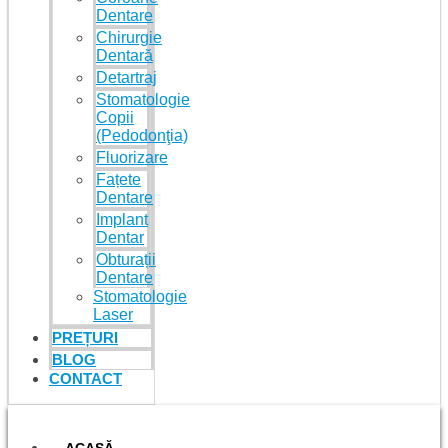
Dentare
Chirurgie
Dentară
Detartraj
Stomatologie
Copii
(Pedodonţia)
Fluorizare
Fațete
Dentare
Implant
Dentar
Obturații
Dentare
Stomatologie
Laser
PREȚURI
BLOG
CONTACT