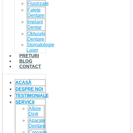
Fluorizare
Fațete
Dentare
Implant
Dentar
Obturații
Dentare
Stomatologie
Laser
PREȚURI
BLOG
CONTACT
ACASĂ
DESPRE NOI
TESTIMONIALE
SERVICII
Albire
Dinți
Aparate
Dentare
Coroane