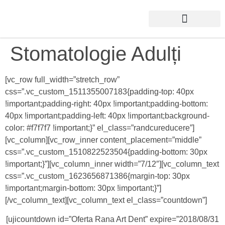
Stomatologie Adulți
[vc_row full_width=”stretch_row”
css=”.vc_custom_1511355007183{padding-top: 40px
!important;padding-right: 40px !important;padding-bottom:
40px !important;padding-left: 40px !important;background-
color: #f7f7f7 !important;}” el_class=”randcureducere”]
[vc_column][vc_row_inner content_placement=”middle”
css=”.vc_custom_1510822523504{padding-bottom: 30px
!important;}”][vc_column_inner width=”7/12″][vc_column_text
css=”.vc_custom_1623656871386{margin-top: 30px
!important;margin-bottom: 30px !important;}”]
[/vc_column_text][vc_column_text el_class=”countdown”]
[ujicountdown id=”Oferta Rana Art Dent” expire=”2018/08/31