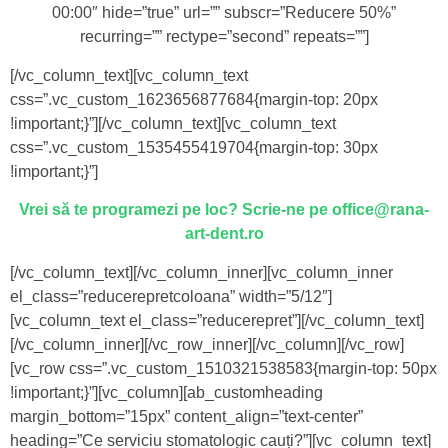
00:00″ hide=”true” url=”” subscr=”Reducere 50%”
recurring=”” rectype=”second” repeats=””]
[/vc_column_text][vc_column_text
css=”.vc_custom_1623656877684{margin-top: 20px
!important;}”][/vc_column_text][vc_column_text
css=”.vc_custom_1535455419704{margin-top: 30px
!important;}”]
Vrei să te programezi pe loc? Scrie-ne pe office@rana-
art-dent.ro
[/vc_column_text][/vc_column_inner][vc_column_inner
el_class=”reducerepretcoloana” width=”5/12″]
[vc_column_text el_class=”reducerepret”][/vc_column_text]
[/vc_column_inner][/vc_row_inner][/vc_column][/vc_row]
[vc_row css=”.vc_custom_1510321538583{margin-top: 50px
!important;}”][vc_column][ab_customheading
margin_bottom=”15px” content_align=”text-center”
heading=”Ce serviciu stomatologic cauți?”][vc_column_text]