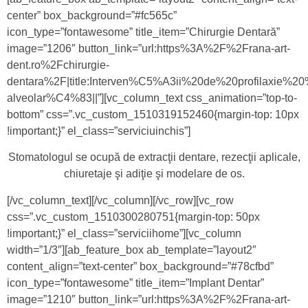
center” box_background=”#fc565c”
icon_type=”fontawesome” title_item=”Chirurgie Dentară”
image=”1206″ button_link=”url:https%3A%2F%2Frana-art-
dent.ro%2Fchirurgie-
dentara%2F|title:Interven%C5%A3ii%20de%20profilaxie
alveolar%C4%83||”][vc_column_text css_animation=”top-to-
bottom” css=”.vc_custom_1510319152460{margin-top: 10px
!important;}” el_class=”serviciuinchis”]
Stomatologul se ocupă de extracţii dentare, rezecţii aplicale,
chiuretaje şi adiţie şi modelare de os.
[/vc_column_text][/vc_column][/vc_row][vc_row
css=”.vc_custom_1510300280751{margin-top: 50px
!important;}” el_class=”serviciihome”][vc_column
width=”1/3″][ab_feature_box ab_template=”layout2″
content_align=”text-center” box_background=”#78cfbd”
icon_type=”fontawesome” title_item=”Implant Dentar”
image=”1210″ button_link=”url:https%3A%2F%2Frana-art-