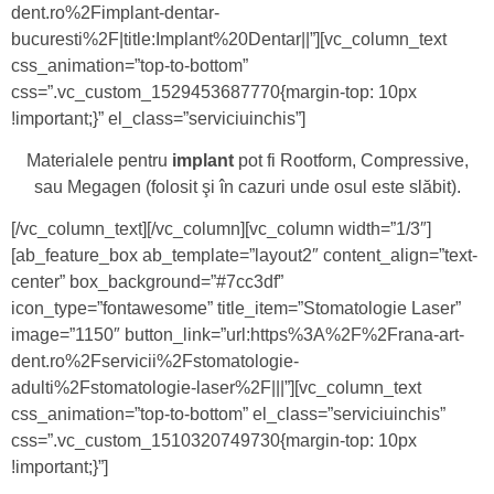
dent.ro%2Fimplant-dentar-
bucuresti%2F|title:Implant%20Dentar||”][vc_column_text
css_animation=”top-to-bottom”
css=”.vc_custom_1529453687770{margin-top: 10px
!important;}” el_class=”serviciuinchis”]
Materialele pentru
implant
pot fi Rootform, Compressive,
sau Megagen (folosit şi în cazuri unde osul este slăbit).
[/vc_column_text][/vc_column][vc_column width=”1/3″]
[ab_feature_box ab_template=”layout2″ content_align=”text-
center” box_background=”#7cc3df”
icon_type=”fontawesome” title_item=”Stomatologie Laser”
image=”1150″ button_link=”url:https%3A%2F%2Frana-art-
dent.ro%2Fservicii%2Fstomatologie-
adulti%2Fstomatologie-laser%2F|||”][vc_column_text
css_animation=”top-to-bottom” el_class=”serviciuinchis”
css=”.vc_custom_1510320749730{margin-top: 10px
!important;}”]