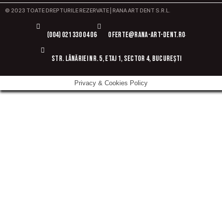
© 2023 TOATE DREPTURILE REZERVATE | RANA ART DENT S.R.L.
(004) 021 330 04 06
oferte@rana-art-dent.ro
Str. Lânăriei nr. 5, etaj 1, sector 4, București
Privacy & Cookies Policy