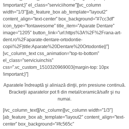
!important;}” el_class=”serviciihome”][vc_column
width=”1/3″][ab_feature_box ab_template=”layout2″
content_align=”text-center” box_background=”#7cc3df”
icon_type=”fontawesome” title_item=”Aparate Dentare”
image=”1205″ button_link=”url:https%3A%2F%2Frana-art-
dent.ro%2Faparate-dentare-ortodontie-
copii%2F|title:Aparate%20Dentare%20Ortodontie||”]
[vc_column_text css_animation=”top-to-bottom”
el_class=”serviciuinchis”
css=”.vc_custom_1510320969003{margin-top: 10px
!important;}”]
Aparatele îndreaptă şi aliniază dinţii, prin presiune continuă.
Brackeţii aparatelor pot fi din metal/ceramică/safir şi nu
numai.
[/vc_column_text][/vc_column][vc_column width=”1/3″]
[ab_feature_box ab_template=”layout2″ content_align=”text-
center” box_background=”#fc565c”