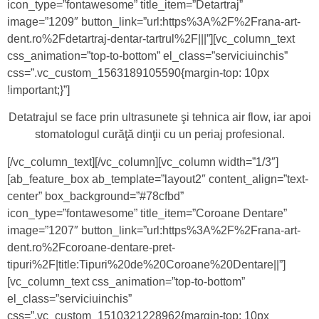
icon_type=”fontawesome” title_item=”Detartraj”
image=”1209″ button_link=”url:https%3A%2F%2Frana-art-
dent.ro%2Fdetartraj-dentar-tartrul%2F|||”][vc_column_text
css_animation=”top-to-bottom” el_class=”serviciuinchis”
css=”.vc_custom_1563189105590{margin-top: 10px
!important;}”]
Detatrajul se face prin ultrasunete şi tehnica air flow, iar apoi
stomatologul curăţă dinţii cu un periaj profesional.
[/vc_column_text][/vc_column][vc_column width=”1/3″]
[ab_feature_box ab_template=”layout2″ content_align=”text-
center” box_background=”#78cfbd”
icon_type=”fontawesome” title_item=”Coroane Dentare”
image=”1207″ button_link=”url:https%3A%2F%2Frana-art-
dent.ro%2Fcoroane-dentare-pret-
tipuri%2F|title:Tipuri%20de%20Coroane%20Dentare||”]
[vc_column_text css_animation=”top-to-bottom”
el_class=”serviciuinchis”
css=”.vc_custom_1510321228962{margin-top: 10px