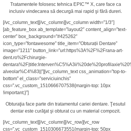
Tratamentele folosesc tehnica EPIC™ X, care face ca
inclusiv vindecarea să decurgă mai rapid şi fără dureri.
[/vc_column_text][/vc_column][vc_column width=”1/3″]
[ab_feature_box ab_template=”layout2″ content_align=”text-
center” box_background=”#425262″
icon_type=”fontawesome” title_item=”Obturații Dentare”
image=”1211″ button_link=”url:https%3A%2F%2Frana-art-
dent.ro%2Fchirurgie-
dentara%2F|title:Interven%C5%A3ii%20de%20profilaxie
alveolar%C4%83||”][vc_column_text css_animation=”top-to-
bottom” el_class=”serviciuinchis”
css=”.vc_custom_1510666707538{margin-top: 10px
!important;}”]
Obturaţia face parte din tratamentul cariei dentare. Ţesutul
dentar este curăţat şi obturat cu un material compozit.
[/vc_column_text][/vc_column][/vc_row][vc_row
css=”.vc_custom_1510306673551{margin-top: 50px