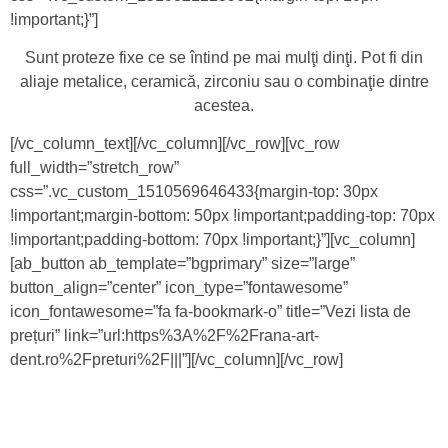
!important;}”]
Sunt proteze fixe ce se întind pe mai mulţi dinţi. Pot fi din
aliaje metalice, ceramică, zirconiu sau o combinaţie dintre
acestea.
[/vc_column_text][/vc_column][/vc_row][vc_row
full_width=”stretch_row”
css=”.vc_custom_1510569646433{margin-top: 30px
!important;margin-bottom: 50px !important;padding-top: 70px
!important;padding-bottom: 70px !important;}”][vc_column]
[ab_button ab_template=”bgprimary” size=”large”
button_align=”center” icon_type=”fontawesome”
icon_fontawesome=”fa fa-bookmark-o” title=”Vezi lista de
prețuri” link=”url:https%3A%2F%2Frana-art-
dent.ro%2Fpreturi%2F|||”][/vc_column][/vc_row]