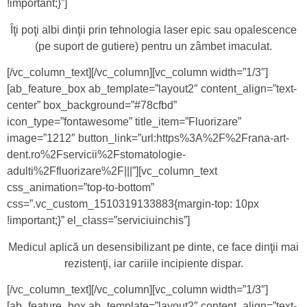
!important;}”]
Îţi poţi albi dinţii prin tehnologia laser epic sau opalescence
(pe suport de gutiere) pentru un zâmbet imaculat.
[/vc_column_text][/vc_column][vc_column width=”1/3″]
[ab_feature_box ab_template=”layout2″ content_align=”text-
center” box_background=”#78cfbd”
icon_type=”fontawesome” title_item=”Fluorizare”
image=”1212″ button_link=”url:https%3A%2F%2Frana-art-
dent.ro%2Fservicii%2Fstomatologie-
adulti%2Ffluorizare%2F|||”][vc_column_text
css_animation=”top-to-bottom”
css=”.vc_custom_1510319133883{margin-top: 10px
!important;}” el_class=”serviciuinchis”]
Medicul aplică un desensibilizant pe dinte, ce face dinţii mai
rezistenţi, iar cariile incipiente dispar.
[/vc_column_text][/vc_column][vc_column width=”1/3″]
[ab_feature_box ab_template=”layout2″ content_align=”text-