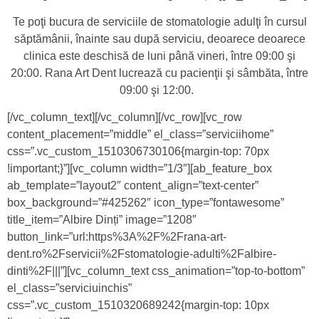
Te poţi bucura de serviciile de stomatologie adulţi în cursul
săptămânii, înainte sau după serviciu, deoarece deoarece
clinica este deschisă de luni până vineri, între 09:00 şi
20:00. Rana Art Dent lucrează cu pacienţii şi sâmbăta, între
09:00 şi 12:00.
[/vc_column_text][/vc_column][/vc_row][vc_row
content_placement=”middle” el_class=”serviciihome”
css=”.vc_custom_1510306730106{margin-top: 70px
!important;}”][vc_column width=”1/3″][ab_feature_box
ab_template=”layout2″ content_align=”text-center”
box_background=”#425262″ icon_type=”fontawesome”
title_item=”Albire Dinți” image=”1208″
button_link=”url:https%3A%2F%2Frana-art-
dent.ro%2Fservicii%2Fstomatologie-adulti%2Falbire-
dinti%2F|||”][vc_column_text css_animation=”top-to-bottom”
el_class=”serviciuinchis”
css=”.vc_custom_1510320689242{margin-top: 10px